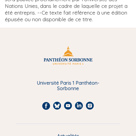
Nations Unies, dans le cadre de laquelle ce projet a
été entrepris. --Ce texte fait référence à une édition
épuisée ou non disponible de ce titre.
Université Paris 1 Panthéon-
Sorbonne
F
B
Y
L
I
a
l
o
i
n
c
u
u
n
s
e
e
t
k
t
Actualités