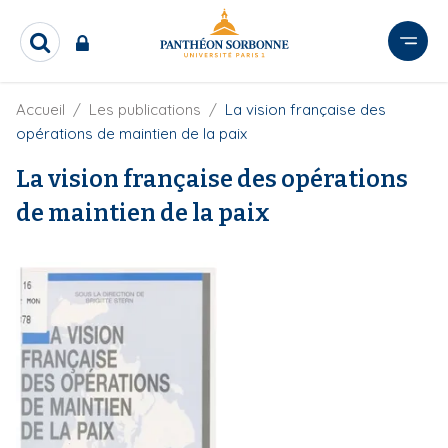
A
l
R
l
e
e
c
r
F
Accueil
Les publications
La vision française des
h
i
e
a
opérations de maintien de la paix
l
r
u
d
c
La vision française des opérations
c
'
h
o
A
de maintien de la paix
e
r
n
r
i
t
a
e
n
e
n
u
p
r
i
n
c