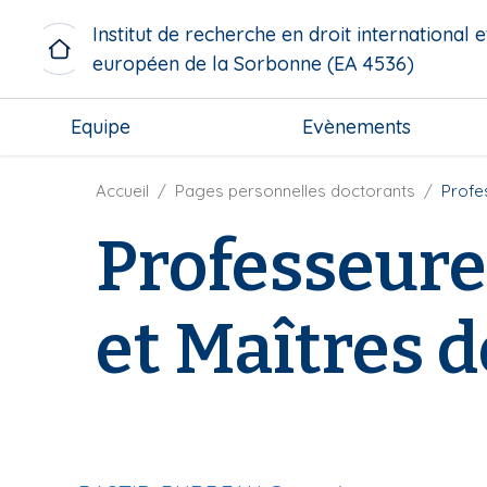
A
Institut de recherche en droit international e
l
européen de la Sorbonne (EA 4536)
l
e
M
r
Equipe
Evènements
i
a
c
u
r
F
Accueil
Pages personnelles doctorants
Profe
c
o
i
o
Professeure
m
l
n
e
d
t
n
'
e
et Maîtres 
u
A
n
b
r
u
l
i
p
o
a
r
c
n
i
k
e
n
c