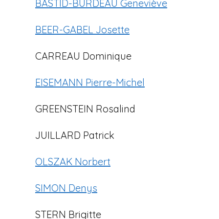
BASTID-BURDEAU Geneviève
i
p
BEER-GABEL Josette
a
l
CARREAU Dominique
EISEMANN Pierre-Michel
GREENSTEIN Rosalind
JUILLARD Patrick
OLSZAK Norbert
SIMON Denys
STERN Brigitte