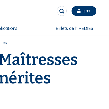
ENT
R
e
c
h
lications
Billets de l'IREDIES
e
r
c
ites
h
e
 Maîtresses
r
mérites