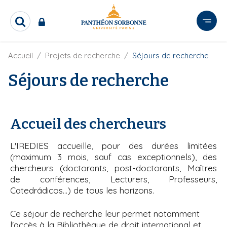
A
l
R
l
e
e
c
r
F
Accueil
Projets de recherche
Séjours de recherche
h
i
e
a
l
Séjours de recherche
r
u
d
c
c
'
h
o
A
e
r
n
r
Accueil des chercheurs
i
t
a
e
n
L'IREDIES accueille, pour des durées limitées
e
n
(maximum 3 mois, sauf cas exceptionnels), des
u
chercheurs (doctorants, post-doctorants, Maîtres
p
de conférences, Lecturers, Professeurs,
r
Catedrádicos...) de tous les horizons.
i
n
Ce séjour de recherche leur permet notamment
l'accès à la Bibliothèque de droit international et
c