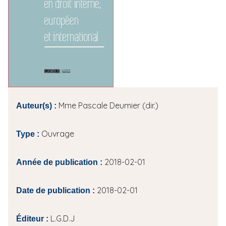
i
p
a
l
Mme Pascale Deumier (dir.)
Auteur(s) :
Ouvrage
Type :
2018-02-01
Année de publication :
2018-02-01
Date de publication :
L.G.D.J
Éditeur :