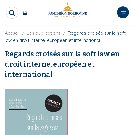
A
l
R
l
e
e
c
r
F
Accueil
Les publications
Regards croisés sur la soft
h
i
e
a
law en droit interne, européen et international
l
r
u
d
c
Regards croisés sur la soft law en
c
'
h
o
A
droit interne, européen et
e
r
n
r
i
international
t
a
e
n
e
n
u
p
r
i
n
c