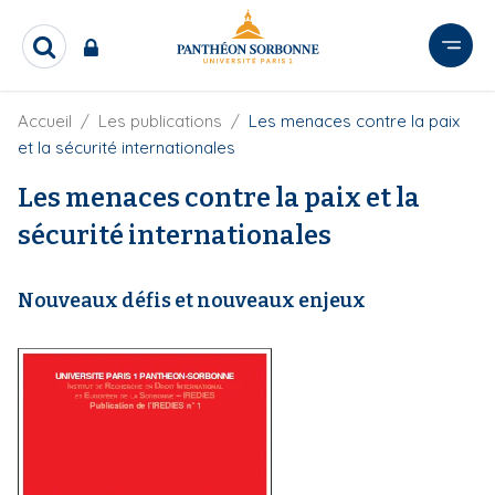
A
l
R
l
e
e
c
r
F
Accueil
Les publications
Les menaces contre la paix
h
i
e
a
et la sécurité internationales
l
r
u
d
c
Les menaces contre la paix et la
c
'
h
o
A
sécurité internationales
e
r
n
r
i
t
a
Nouveaux défis et nouveaux enjeux
e
n
e
n
u
p
r
i
n
c