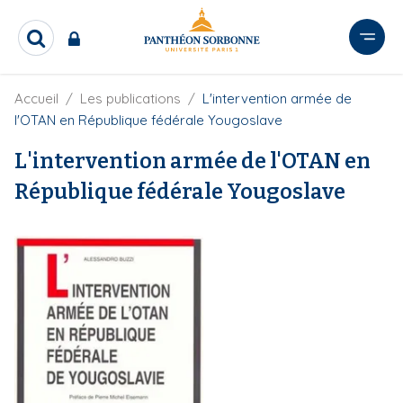
A
l
R
l
e
e
c
r
F
Accueil
Les publications
L'intervention armée de
h
i
e
a
l'OTAN en République fédérale Yougoslave
l
r
u
d
c
L'intervention armée de l'OTAN en
c
'
h
o
A
République fédérale Yougoslave
e
r
n
r
i
t
a
e
n
e
n
u
p
r
i
n
c