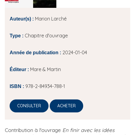
i
p
Marion Larché
Auteur(s) :
a
l
Chapitre d'ouvrage
Type :
2024-01-04
Année de publication :
Mare & Martin
Éditeur :
978-2-84934-788-1
ISBN :
CONSULTER
ACHETER
Contribution à l'ouvrage
En finir avec les idées