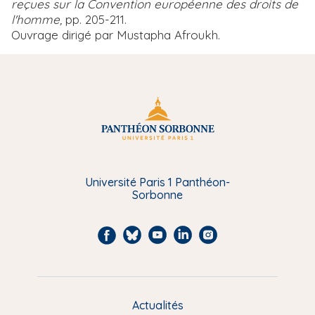
reçues sur la Convention européenne des droits de
l'homme,
pp. 205-211.
Ouvrage dirigé par Mustapha Afroukh.
Université Paris 1 Panthéon-
Sorbonne
F
B
Y
L
I
a
l
o
i
n
c
u
u
n
s
e
e
t
k
t
Actualités
M