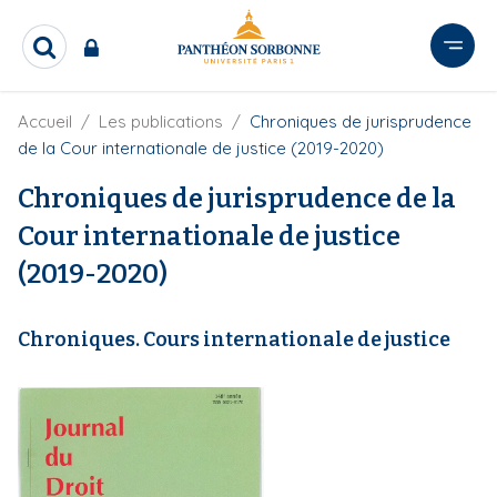
A
l
R
l
e
e
c
r
F
Accueil
Les publications
Chroniques de jurisprudence
h
i
e
a
de la Cour internationale de justice (2019-2020)
l
r
u
d
c
Chroniques de jurisprudence de la
c
'
h
o
A
Cour internationale de justice
e
r
n
r
i
(2019-2020)
t
a
e
n
e
n
Chroniques. Cours internationale de justice
u
p
r
i
n
c