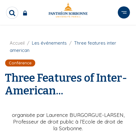
A
l
R
l
e
e
c
r
h
e
a
F
Accueil
Les événements
Three features inter
r
u
i
american
c
l
c
h
d
o
Conférence
e
'
n
r
A
Three Features of Inter-
t
r
i
e
American...
a
n
n
u
e
p
r
organisée par Laurence BURGORGUE-LARSEN,
i
Professeur de droit public à l’Ecole de droit de
n
la Sorbonne.
c