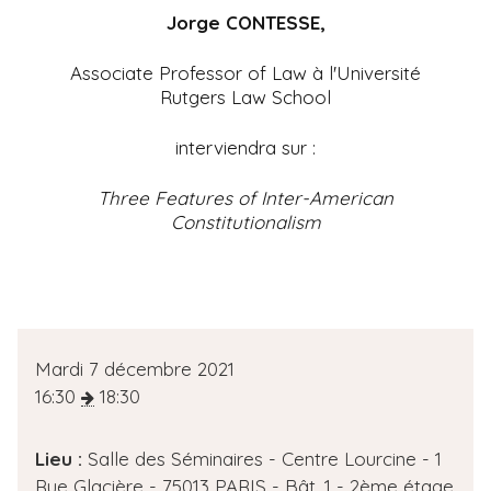
i
Jorge CONTESSE,
p
Associate Professor of Law à l'Université
a
Rutgers Law School
l
interviendra sur :
Three Features of Inter-American
Constitutionalism
D
Mardi 7 décembre 2021
a
16:30
18:30
t
e
Lieu :
Salle des Séminaires - Centre Lourcine - 1
d
Rue Glacière - 75013 PARIS - Bât. 1 - 2ème étage