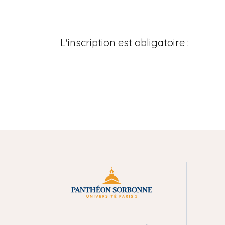
L'inscription est obligatoire :
M
e