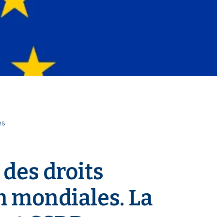
es
 des droits
n mondiales. La