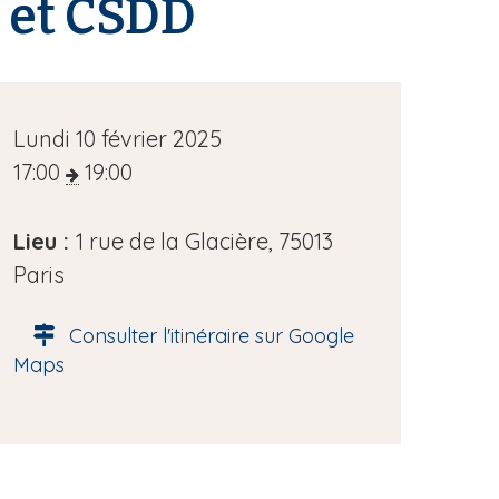
D et CSDD
D
Lundi 10 février 2025
a
17:00
19:00
t
e
Lieu :
1 rue de la Glacière, 75013
d
Paris
e
Consulter l'itinéraire sur Google
l
Maps
'
é
v
è