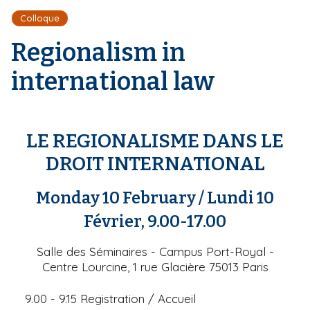
r
d
i
Colloque
e
'
p
A
Regionalism in
a
r
l
i
international law
a
n
e
LE REGIONALISME DANS LE
DROIT INTERNATIONAL
Monday 10 February
/ Lundi 10
Février, 9.00-17.00
Salle des Séminaires - Campus Port-Royal -
Centre Lourcine, 1 rue Glacière 75013 Paris
9.00 - 9.15
Registration
/ Accueil