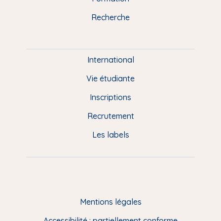
k
n
a
u
Recherche
m
P
i
e
International
d
Vie étudiante
d
Inscriptions
e
Recrutement
p
Les labels
a
g
e
F
Mentions légales
R
Accessibilité : partiellement conforme