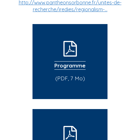
http://www.pantheonsorbonne.fr/unites-de-
recherche/iredies/regionalism-…
Programme
(PDF, 7 Mo)