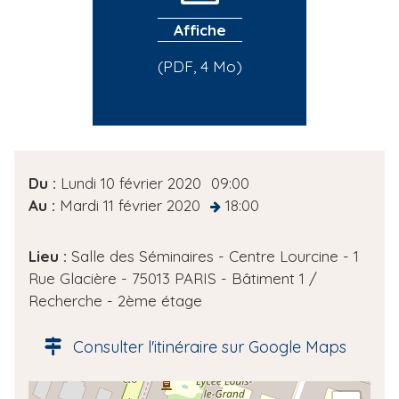
Affiche
(PDF, 4 Mo)
D
Du :
Lundi 10 février 2020
09:00
a
Au :
Mardi 11 février 2020
18:00
at
t
e
Lieu :
Salle des Séminaires - Centre Lourcine - 1
d
Rue Glacière - 75013 PARIS - Bâtiment 1 /
e
Recherche - 2ème étage
l
'
Consulter l'itinéraire sur Google Maps
é
v
A