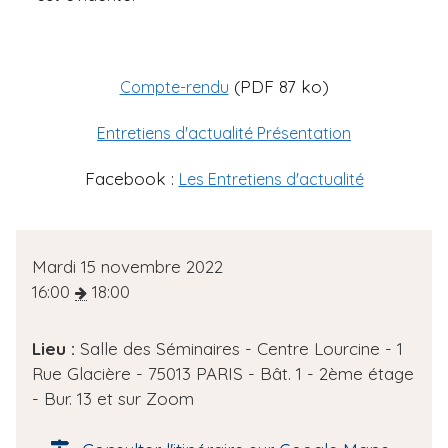
(PDF 87 ko)
Compte-rendu
Entretiens d'actualité Présentation
Facebook :
Les Entretiens d'actualité
D
Mardi 15 novembre 2022
a
16:00
18:00
t
e
Lieu :
Salle des Séminaires - Centre Lourcine - 1
d
Rue Glacière - 75013 PARIS - Bât. 1 - 2ème étage
e
- Bur. 13 et sur Zoom
l
'