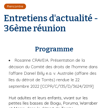
r
d
i
Rencontre
e
'
p
A
Entretiens d'actualité -
a
r
l
i
36ème réunion
a
n
e
Programme
Rosanne CRAVEIA. Présentation de la
décision du Comité des droits de l’homme dans
l’affaire Daniel Billy e.a. v. Australie (affaire des
îles du détroit de Torrès) rendue le 22
septembre 2022 [CCPR/C/135/D/3624/2019]
Huit adultes et leurs enfants, vivant sur les
petites îles basses de Boigu, Poruma, Warraber