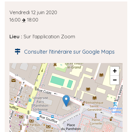
D
Vendredi 12 juin 2020
a
16:00
18:00
t
e
Lieu :
Sur l'application Zoom
d
e
Consulter l'itinéraire sur Google Maps
l
'
A
+
é
d
v
−
r
è
e
n
s
e
s
m
e
e
g
n
é
t
o