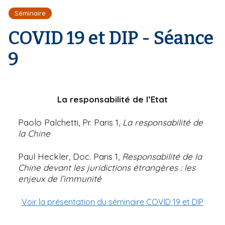
r
d
i
Séminaire
e
'
p
A
COVID 19 et DIP - Séance
a
r
l
i
9
a
n
e
La responsabilité de l’Etat
Paolo Palchetti, Pr. Paris 1,
La responsabilité de
la Chine
Paul Heckler, Doc. Paris 1,
Responsabilité de la
Chine devant les juridictions étrangères : les
enjeux de l’immunité
Voir la présentation du séminaire COVID 19 et DIP