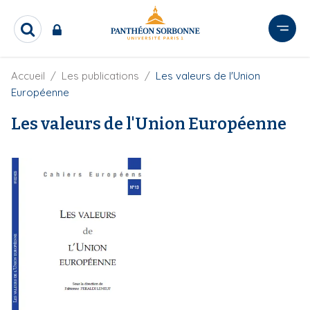
A
l
R
l
e
e
c
r
F
Accueil
Les publications
Les valeurs de l'Union
h
i
e
a
Européenne
l
r
u
d
c
Les valeurs de l'Union Européenne
c
'
h
o
A
e
r
n
r
i
t
a
e
n
e
n
u
p
r
i
n
c