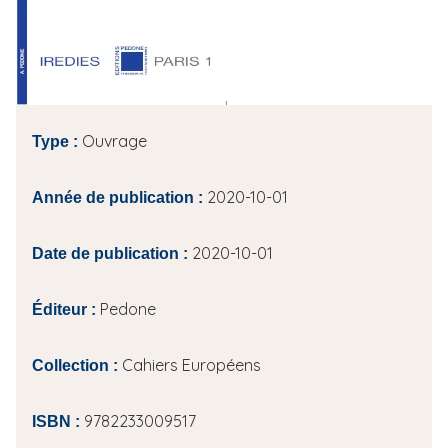
i
p
a
l
Ouvrage
Type :
2020-10-01
Année de publication :
2020-10-01
Date de publication :
Pedone
Éditeur :
Cahiers Européens
Collection :
9782233009517
ISBN :