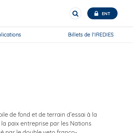
ENT
R
e
c
h
lications
Billets de l'IREDIES
e
r
c
h
e
r
le de fond et de terrain d’essai à la
la paix entreprise par les Nations
ysé par le double veto franco-