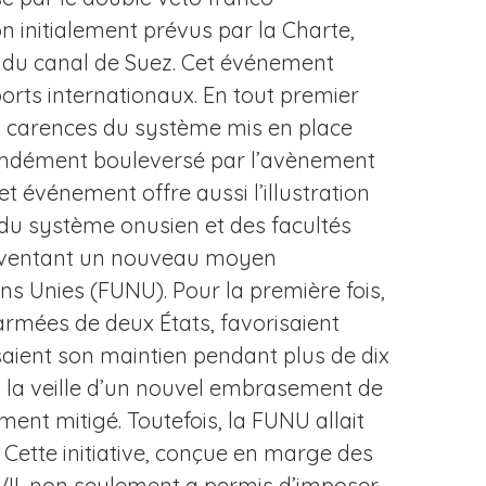
 initialement prévus par la Charte,
se du canal de Suez. Cet événement
rts internationaux. En tout premier
des carences du système mis en place
fondément bouleversé par l’avènement
t événement offre aussi l’illustration
 du système onusien et des facultés
’inventant un nouveau moyen
ons Unies (FUNU). Pour la première fois,
armées de deux États, favorisaient
ssaient son maintien pendant plus de dix
, à la veille d’un nouvel embrasement de
ment mitigé. Toutefois, la FUNU allait
 Cette initiative, conçue en marge des
 VII, non seulement a permis d’imposer