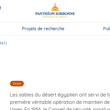
t
Projets de recherche
Pub
967)
Droit
Les sables du désert égyptien ont servi de toi
première véritable opération de maintien de 
Unies. En 1956, le Conseil de sécurité, paral