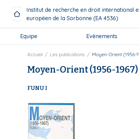
A
Institut de recherche en droit international e
l
européen de la Sorbonne (EA 4536)
l
e
M
r
Equipe
Evènements
i
a
c
u
r
F
Accueil
Les publications
Moyen-Orient (1956-1
c
o
i
o
Moyen-Orient (1956-1967)
m
l
n
e
d
t
n
'
e
FUNU I
u
A
n
b
r
u
l
i
p
o
a
r
c
n
i
k
e
n
c