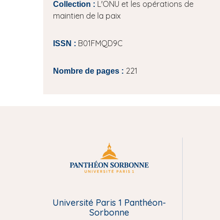
L'ONU et les opérations de
Collection :
maintien de la paix
B01FMQD9C
ISSN :
221
Nombre de pages :
M
e
Université Paris 1 Panthéon-
n
Sorbonne