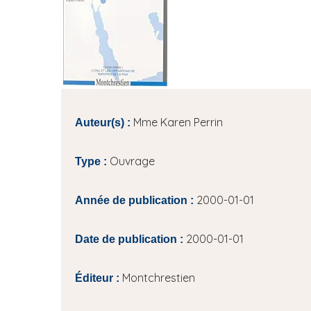
i
p
a
l
Mme Karen Perrin
Auteur(s) :
Ouvrage
Type :
2000-01-01
Année de publication :
2000-01-01
Date de publication :
Montchrestien
Éditeur :