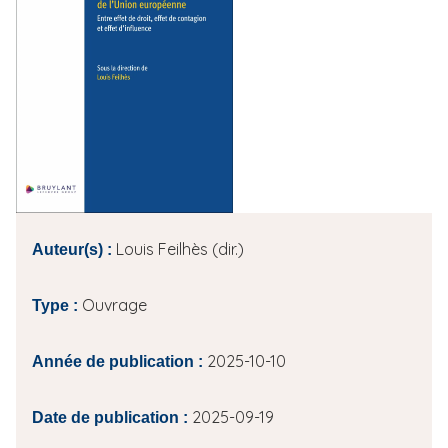
i
p
a
l
Louis Feilhès (dir.)
Auteur(s) :
Ouvrage
Type :
2025-10-10
Année de publication :
2025-09-19
Date de publication :