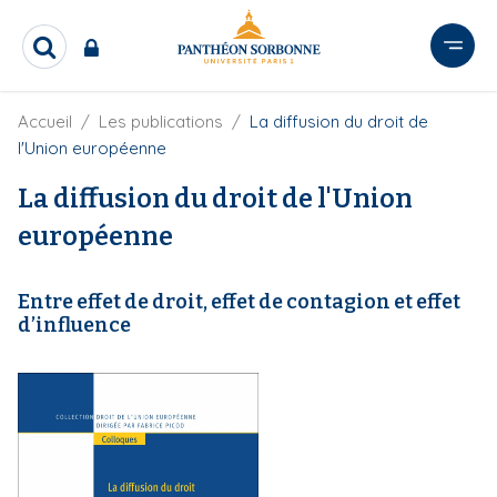
A
l
R
l
e
e
c
r
F
Accueil
Les publications
La diffusion du droit de
h
i
e
a
l'Union européenne
l
r
u
d
c
La diffusion du droit de l'Union
c
'
h
o
A
européenne
e
r
n
r
i
t
a
Entre effet de droit, effet de contagion et effet
e
n
d’influence
e
n
u
p
r
i
n
c