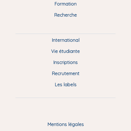
n
o
y
e
I
r
Formation
k
n
a
u
Recherche
m
P
i
e
International
d
Vie étudiante
d
Inscriptions
e
Recrutement
p
Les labels
a
g
e
F
Mentions légales
R