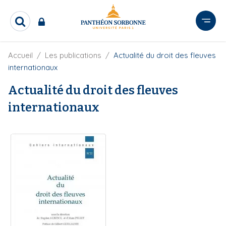
A
l
R
l
e
e
c
r
F
Accueil
Les publications
Actualité du droit des fleuves
h
i
e
a
internationaux
l
r
u
d
c
Actualité du droit des fleuves
c
'
h
o
A
internationaux
e
r
n
r
i
t
a
e
n
e
n
u
p
r
i
n
c