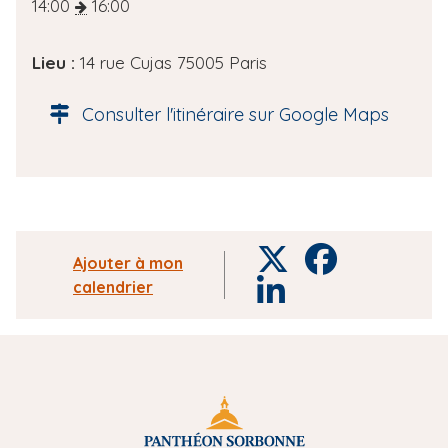
a
14:00
16:00
t
e
Lieu :
14 rue Cujas 75005 Paris
d
e
Consulter l'itinéraire sur Google Maps
l
'
é
v
è
n
T
F
Ajouter à mon
e
w
a
calendrier
L
m
i
c
i
e
t
e
n
n
t
b
k
t
e
o
e
r
o
d
k
i