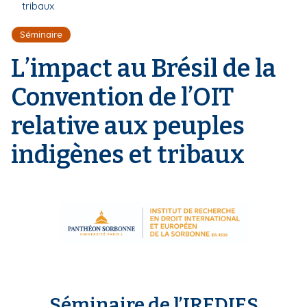
r
tribaux
d
i
e
'
p
Séminaire
A
a
r
L’impact au Brésil de la
l
i
a
Convention de l’OIT
n
e
relative aux peuples
indigènes et tribaux
Séminaire de l’IREDIES