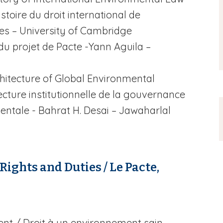
stoire du droit international de
les –
University of Cambridge
 du projet de Pacte -Yann Aguila –
chitecture of Global Environmental
tecture institutionnelle de la gouvernance
ntale - Bahrat H. Desai –
Jawaharlal
Rights and Duties / Le Pacte,
ent
/ Droit à un environnement sain -