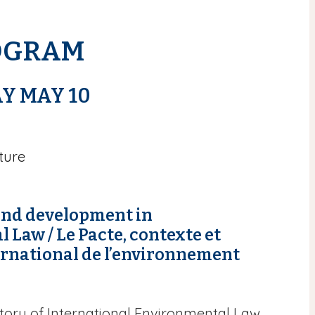
OGRAM
Y MAY 10
ture
 and development in
al Law
/ Le Pacte, contexte et
ernational de l’environnement
story of International Environmental Law