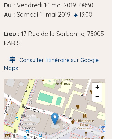
D
Du :
Vendredi 10 mai 2019
08:30
a
Au :
Samedi 11 mai 2019
13:00
at
t
e
Lieu :
17 Rue de la Sorbonne, 75005
d
PARIS
e
Consulter l'itinéraire sur Google
l
Maps
'
é
A
+
v
d
−
è
r
e
n
s
e
s
m
e
e
g