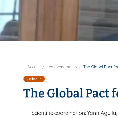
t
i
u
p
r
a
e
l
F
Accueil
Les événements
The Global Pact fo
i
Colloque
l
d
The Global Pact 
'
A
r
i
Scientific coordination: Yann Aguila
a