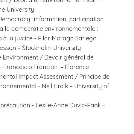
e University
l Democracy
: information, participation
és à la démocratie environnementale :
s à la justice - Pilar Moraga Sariego
esson – Stockholm University
he Environment
/ Devoir général de
- Francesco Francioni – Florence
onmental Impact Assessment
/ Principe de
ironnemental - Neil Craik –
University of
 précaution - Leslie-Anne Duvic-Paoli
–