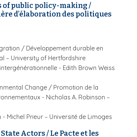
s of public policy-making /
ère d’élaboration des politiques
gration
/ Développement durable en
al –
University of Hertfordshire
 intergénérationnelle - Edith Brown Weiss
ironmental Change
/ Promotion de la
ronnementaux - Nicholas A. Robinson –
- Michel Prieur – Université de Limoges
tate Actors / Le Pacte et les