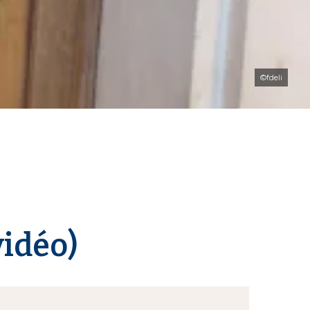
©fdeli
vidéo)