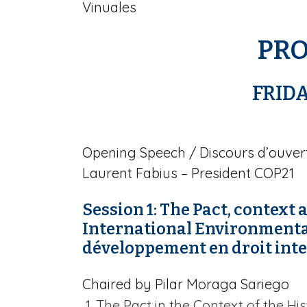
Vinuales
n
e
PR
FRIDA
Opening Speech
/ Discours d’ouver
Laurent Fabius – President COP21
Session 1: The Pact, context
International Environment
développement en droit int
Chaired by Pilar Moraga Sariego
The Pact in the Context of the Hi