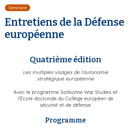
r
d
i
Séminaire
e
'
p
A
Entretiens de la Défense
a
r
l
i
européenne
a
n
e
Quatrième édition
Les multiples visages de l’autonomie
stratégique européenne
Avec le programme Sorbonne War Studies et
l’École doctorale du Collège européen de
sécurité et de défense
Programme