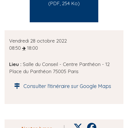
(PDF, 254 Ko)
D
Vendredi 28 octobre 2022
a
08:50
18:00
t
e
Lieu :
Salle du Conseil - Centre Panthéon - 12
d
Place du Panthéon 75005 Paris
e
l
Consulter l'itinéraire sur Google Maps
'
é
v
è
n
e
T
F