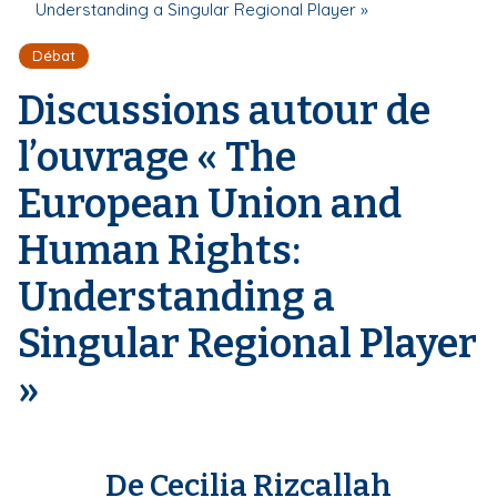
r
Understanding a Singular Regional Player »
d
i
e
'
p
Débat
A
a
r
Discussions autour de
l
i
a
l’ouvrage « The
n
e
European Union and
Human Rights:
Understanding a
Singular Regional Player
»
De Cecilia Rizcallah