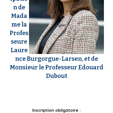
n de
Mada
me la
Profes
seure
Laure
nce Burgorgue-Larsen, et de
Monsieur le Professeur Edouard
Dubout
Inscription obligatoire :