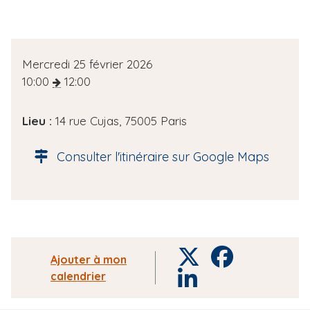
D
Mercredi 25 février 2026
a
10:00
12:00
t
e
Lieu :
14 rue Cujas, 75005 Paris
d
e
Consulter l'itinéraire sur Google Maps
l
'
é
v
è
n
T
F
Ajouter à mon
e
w
a
calendrier
L
m
i
c
i
e
t
e