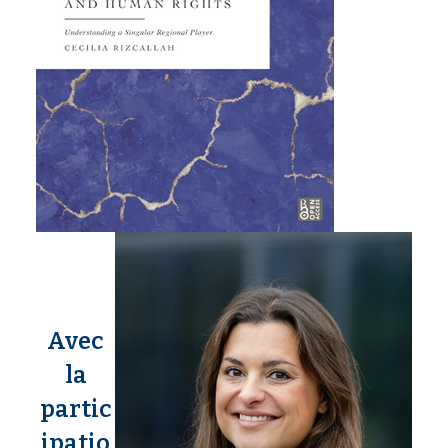
Avec
la
partic
ipatio