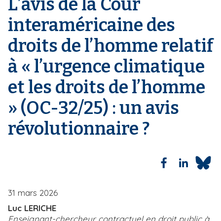
L’avis de la Cour
i
i
a
interaméricaine des
n
p
e
a
droits de l’homme relatif
l
à « l’urgence climatique
et les droits de l’homme
» (OC-32/25) : un avis
révolutionnaire ?
31 mars 2026
Luc LERICHE
Enseignant-chercheur contractuel en droit public à