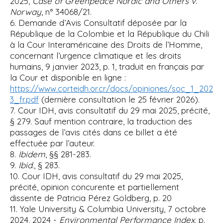
2025,
Case of Greenpeace Nordic and Others v.
Norway
, n° 34068/21.
6. Demande d’Avis Consultatif déposée par la
République de la Colombie et la République du Chili
à la Cour Interaméricaine des Droits de l’Homme,
concernant l’urgence climatique et les droits
humains, 9 janvier 2023, p. 1, traduit en français par
la Cour et disponible en ligne :
https://www.corteidh.or.cr/docs/opiniones/soc_1_202
(dernière consultation le 25 février 2026).
3_fr.pdf
7. Cour IDH, avis consultatif du 29 mai 2025, précité,
§ 279. Sauf mention contraire, la traduction des
passages de l’avis cités dans ce billet a été
effectuée par l’auteur.
8.
Ibidem
, §§ 281-283.
9.
Ibid
., § 283.
10. Cour IDH, avis consultatif du 29 mai 2025,
précité, opinion concurente et partiellement
dissente de Patricia Pérez Goldberg, p. 20
11. Yale University & Columbia University, 7 octobre
2024, 2024 -
Environmental Performance Index
, p.