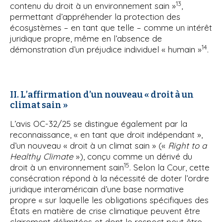
13
contenu du droit à un environnement sain »
,
permettant d’appréhender la protection des
écosystèmes – en tant que telle – comme un intérêt
juridique propre, même en l’absence de
14
démonstration d’un préjudice individuel « humain »
.
II. L’affirmation d’un nouveau « droit à un
climat sain »
L’avis OC-32/25 se distingue également par la
reconnaissance, « en tant que droit indépendant »,
d’un nouveau « droit à un climat sain » («
Right to a
Healthy Climate
»), conçu comme un dérivé du
15
droit à un environnement sain
. Selon la Cour, cette
consécration répond à la nécessité de doter l’ordre
juridique interaméricain d’une base normative
propre « sur laquelle les obligations spécifiques des
États en matière de crise climatique peuvent être
clairement délimitées et dont le respect peut être