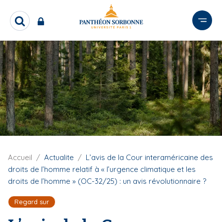
A
l
R
l
e
e
c
r
h
e
a
r
u
c
c
h
o
e
n
r
t
e
n
F
Accueil
Actualite
L’avis de la Cour interaméricaine des
u
i
droits de l’homme relatif à « l’urgence climatique et les
p
l
droits de l’homme » (OC-32/25) : un avis révolutionnaire ?
r
d
'
i
Regard sur
A
n
r
c