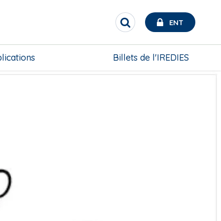
ENT
R
e
c
h
lications
Billets de l'IREDIES
e
r
c
h
e
r