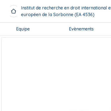
A
Institut de recherche en droit international e
l
européen de la Sorbonne (EA 4536)
l
e
M
r
Equipe
Evènements
i
a
c
u
r
c
o
o
m
n
e
t
n
e
u
n
b
u
l
p
o
r
c
i
k
n
c