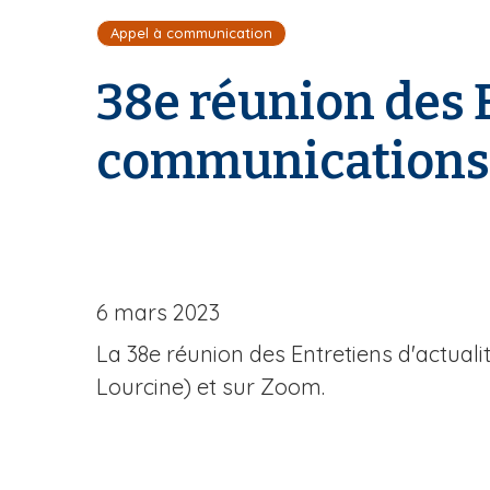
i
Appel à communication
l
d
38e réunion des E
'
A
r
communications
i
a
n
e
6 mars 2023
La 38e réunion des Entretiens d'actuali
Lourcine) et sur Zoom.