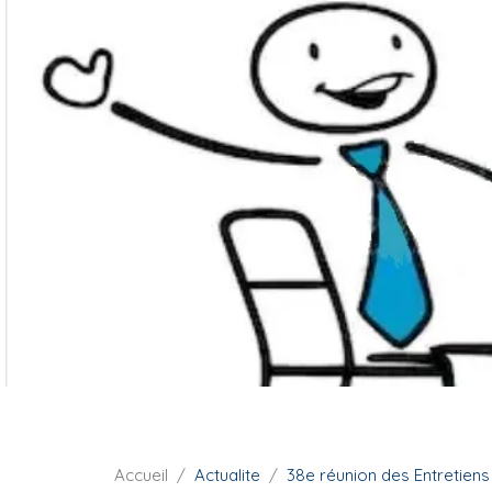
i
p
a
l
F
Accueil
Actualite
38e réunion des Entretiens